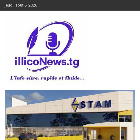
Aller
jeudi, août 6, 2026
au
contenu
L’info sûre, rapide et fluide
illiconews