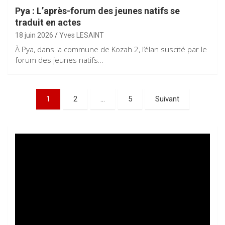
Pya : L’après-forum des jeunes natifs se
traduit en actes
18 juin 2026
Yves LESAINT
À Pya, dans la commune de Kozah 2, l’élan suscité par le
forum des jeunes natifs…
Pagination
1
2
…
5
Suivant
des
publications