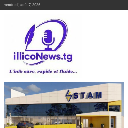
Aller
vendredi, août 7, 2026
au
contenu
L’info sûre, rapide et fluide
illiconews