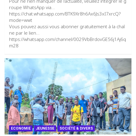
Pour ne rien manquer de l’actualité, veuillez intégrer le g
roupe WhatsApp via…
https://chat.whatsapp.com/BTK9Xr8h6Ax6Js3xI7xrcQ?
mode=wwt
Vous pouvez aussi vous abonner gratuitement à la chaî
ne par le lien…
https://whatsapp.com/channel/0029VbBrdovGE56j1Aj6q
m28
ECONOMIE
JEUNESSE
SOCIÉTÉ & DIVERS