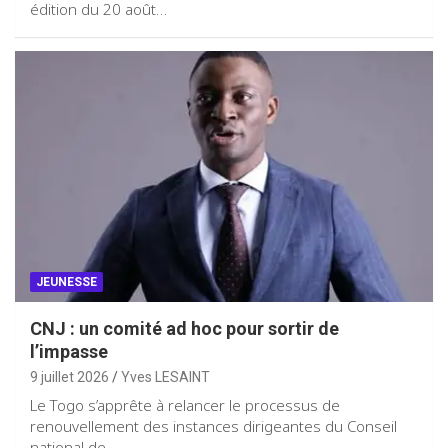
édition du 20 août…
JEUNESSE
CNJ : un comité ad hoc pour sortir de
l’impasse
9 juillet 2026
Yves LESAINT
Le Togo s’apprête à relancer le processus de
renouvellement des instances dirigeantes du Conseil
national de…