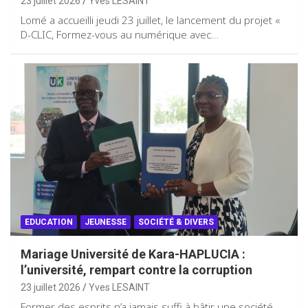
23 juillet 2026
Yves LESAINT
Lomé a accueilli jeudi 23 juillet, le lancement du projet «
D-CLIC, Formez-vous au numérique avec…
EDUCATION
JEUNESSE
SOCIÉTÉ & DIVERS
Mariage Université de Kara-HAPLUCIA :
l’université, rempart contre la corruption
23 juillet 2026
Yves LESAINT
Former des esprits n’a jamais suffi à bâtir une société