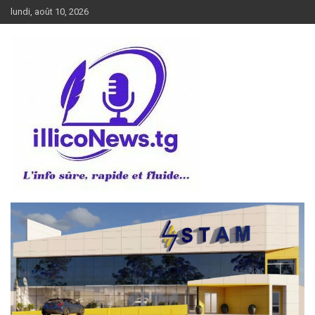
Aller
lundi, août 10, 2026
au
contenu
L’info sûre, rapide et fluide
illiconews