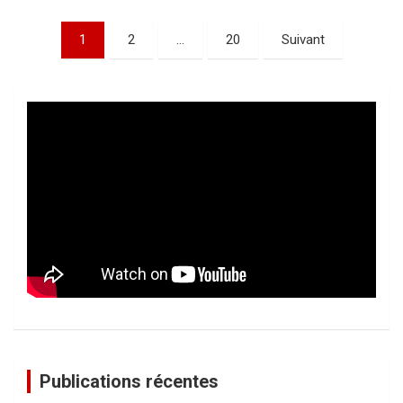
Pagination
1
2
…
20
Suivant
des
publications
Publications récentes