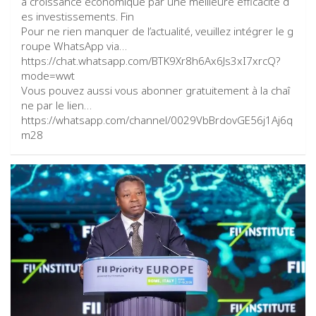
a croissance économique par une meilleure efficacité d
es investissements. Fin
Pour ne rien manquer de l’actualité, veuillez intégrer le g
roupe WhatsApp via…
https://chat.whatsapp.com/BTK9Xr8h6Ax6Js3xI7xrcQ?
mode=wwt
Vous pouvez aussi vous abonner gratuitement à la chaî
ne par le lien…
https://whatsapp.com/channel/0029VbBrdovGE56j1Aj6q
m28