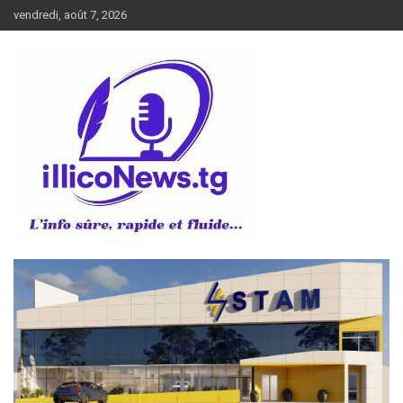
Aller
vendredi, août 7, 2026
au
contenu
L’info sûre, rapide et fluide
illiconews