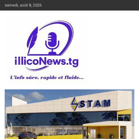
Aller
samedi, août 8, 2026
au
contenu
L’info sûre, rapide et fluide
illiconews