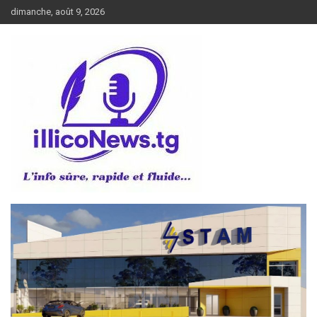
Aller
dimanche, août 9, 2026
au
contenu
L’info sûre, rapide et fluide
illiconews