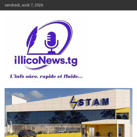
Aller
vendredi, août 7, 2026
au
contenu
L’info sûre, rapide et fluide
illiconews