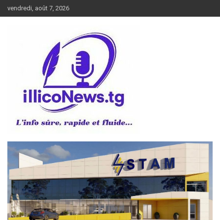
Aller
vendredi, août 7, 2026
au
contenu
L’info sûre, rapide et fluide
illiconews