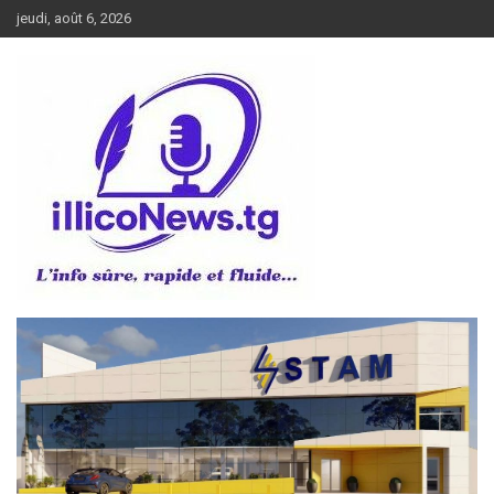
Aller
jeudi, août 6, 2026
au
contenu
L’info sûre, rapide et fluide
illiconews