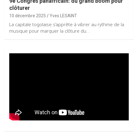
9è Congrès panafricain: du grand boom pour
clôturer
10 décembre 2025
Yves LESAINT
La capitale togolaise s’apprête à vibrer au rythme de la
musique pour marquer la clôture du…