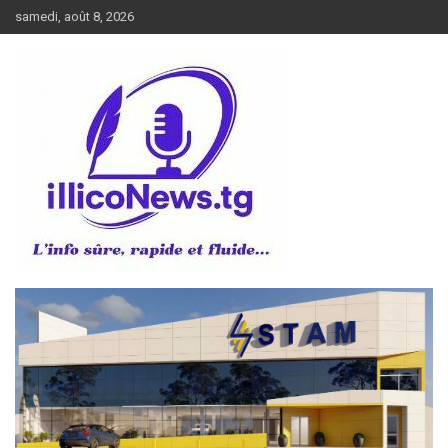
Aller
samedi, août 8, 2026
au
contenu
L’info sûre, rapide et fluide
illiconews