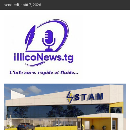
Aller
vendredi, août 7, 2026
au
contenu
L’info sûre, rapide et fluide
illiconews