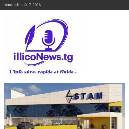
Aller
vendredi, août 7, 2026
au
contenu
L’info sûre, rapide et fluide
illiconews