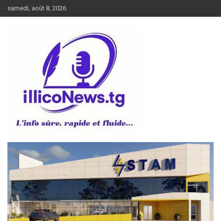
Aller
samedi, août 8, 2026
au
contenu
L’info sûre, rapide et fluide
illiconews