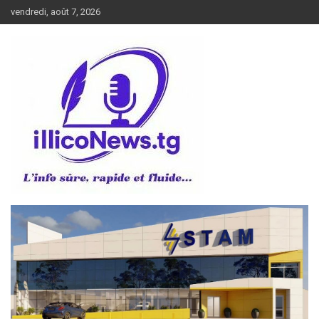
Aller
vendredi, août 7, 2026
au
contenu
L’info sûre, rapide et fluide
illiconews