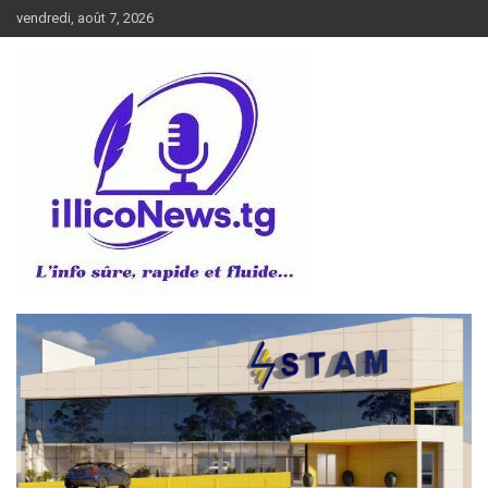
Aller
vendredi, août 7, 2026
au
contenu
L’info sûre, rapide et fluide
illiconews