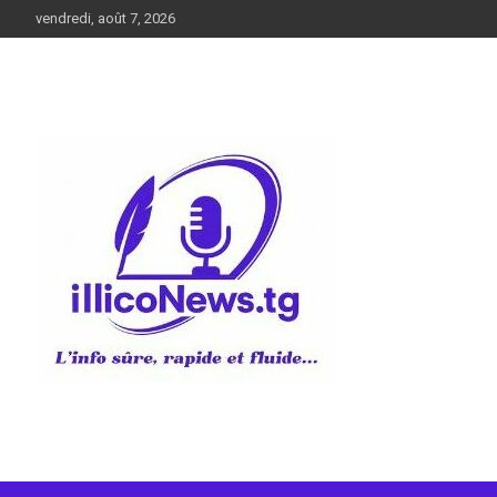
Aller
vendredi, août 7, 2026
au
contenu
L’info sûre, rapide et fluide
illiconews