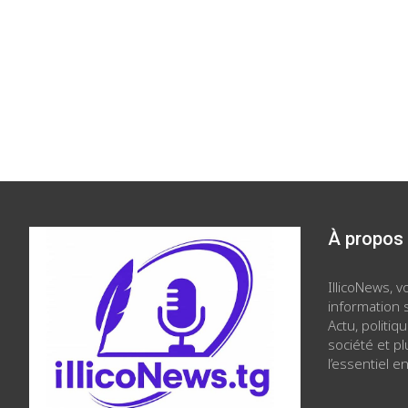
À propos
IllicoNews, 
information s
Actu, politiq
société et p
l’essentiel en