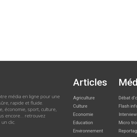
Articles
Méd
votre média en ligne pour une
Agriculture
Débat d'
ûre, rapide et fluide.
Culture
Flash inf
ue, économie, sport, culture,
Economie
Intervie
lus encore… retrouvez
 un clic.
Education
Micro tro
Environnement
Reporta