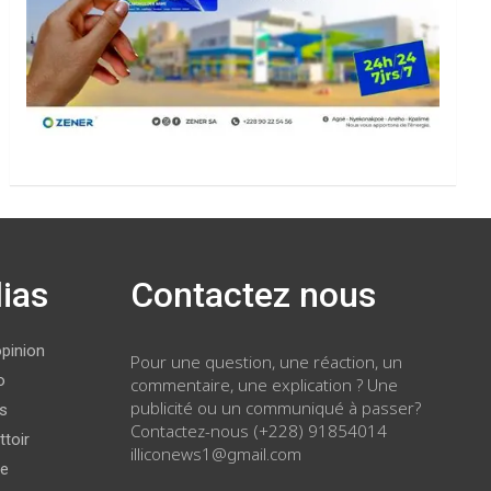
ias
Contactez nous
opinion
Pour une question, une réaction, un
o
commentaire, une explication ? Une
publicité ou un communiqué à passer?
ws
Contactez-nous (+228) 91854014
ttoir
illiconews1@gmail.com
ge