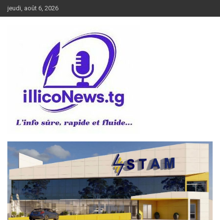
Aller
jeudi, août 6, 2026
au
contenu
L’info sûre, rapide et fluide
illiconews