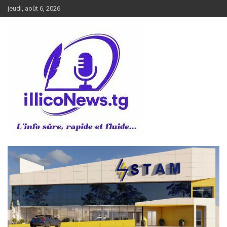
Aller
jeudi, août 6, 2026
au
contenu
L’info sûre, rapide et fluide
illiconews