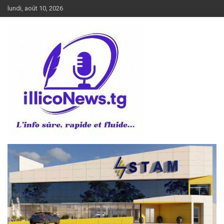
Aller
lundi, août 10, 2026
au
contenu
L’info sûre, rapide et fluide
illiconews