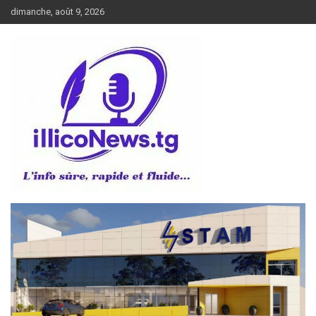
Aller
dimanche, août 9, 2026
au
contenu
L’info sûre, rapide et fluide
illiconews