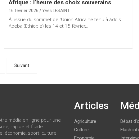
Afrique : l’heure des choix souverains
16 février 2026
Yves LESAINT
À l’issue du sommet de l’Union Africaine tenu à Addis-
Abeba (Ethiopie) les 14 et 15 février,…
Suivant
Articles
Méd
votre média en ligne pour une
Agriculture
Débat d'
ûre, rapide et fluide.
Culture
Flash inf
ue, économie, sport, culture,
Economie
Intervie