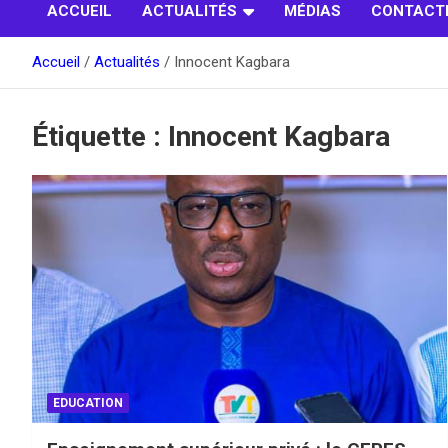
ACCUEIL
ACTUALITÉS
MÉDIAS
CONTACT
Accueil
Actualités
Innocent Kagbara
Étiquette :
Innocent Kagbara
EDUCATION