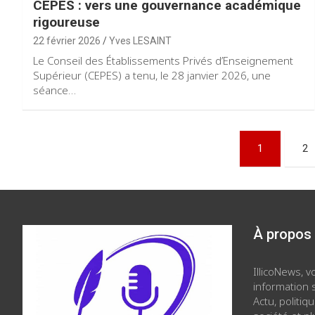
CEPES : vers une gouvernance académique
rigoureuse
22 février 2026
Yves LESAINT
Le Conseil des Établissements Privés d’Enseignement
Supérieur (CEPES) a tenu, le 28 janvier 2026, une
séance…
Pagination
1
2
des
publications
À propos
IllicoNews, 
information s
Actu, politiq