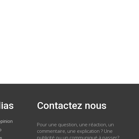
ias
Contactez nous
opinion
Pour une question, une réaction, un
o
commentaire, une explication ? Une
publicité ou un communiqué à passer?
ws