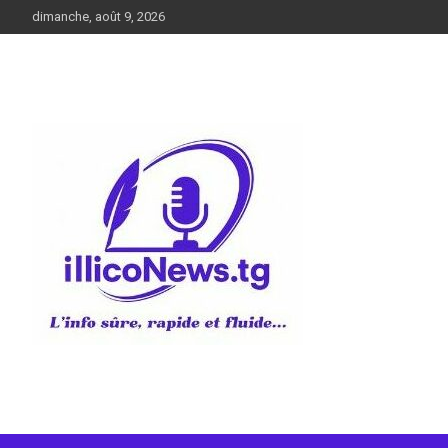
Aller
dimanche, août 9, 2026
au
contenu
L’info sûre, rapide et fluide
illiconews