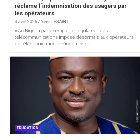
réclame l´indemnisation des usagers par
les opérateurs
3 avril 2026
Yves LESAINT
« Au Nigéria par exemple, le régulateur des
télécommunications impose désormais aux opérateurs
de téléphonie mobile d’indemniser…
EDUCATION