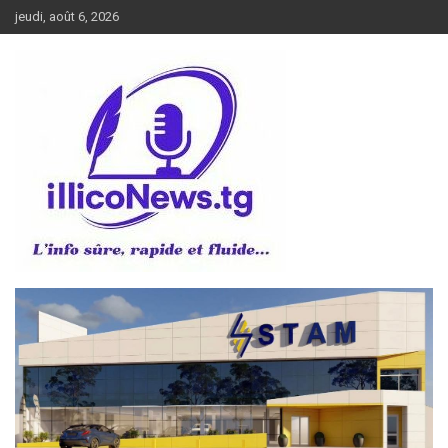
Aller
jeudi, août 6, 2026
au
contenu
L’info sûre, rapide et fluide
illiconews