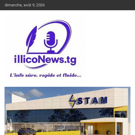
Aller
dimanche, août 9, 2026
au
contenu
L’info sûre, rapide et fluide
illiconews