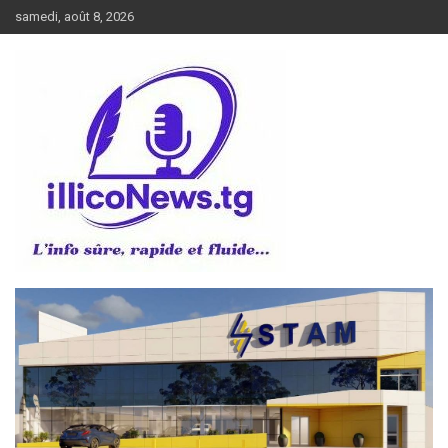
Aller
samedi, août 8, 2026
au
contenu
L’info sûre, rapide et fluide
illiconews