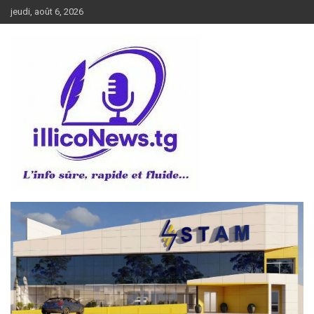
Aller
jeudi, août 6, 2026
au
contenu
L’info sûre, rapide et fluide
illiconews