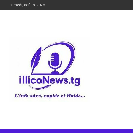
Aller
samedi, août 8, 2026
au
contenu
L’info sûre, rapide et fluide
illiconews