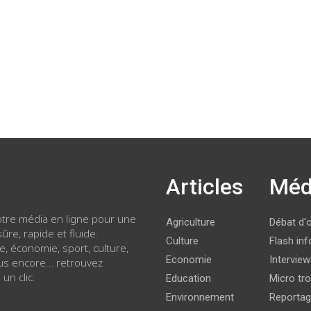
Articles
Méd
votre média en ligne pour une
Agriculture
Débat d'
ûre, rapide et fluide.
Culture
Flash inf
ue, économie, sport, culture,
Economie
Intervie
lus encore… retrouvez
 un clic.
Education
Micro tro
Environnement
Reporta