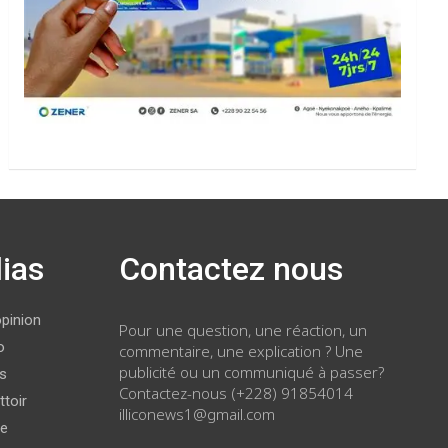
ias
Contactez nous
opinion
Pour une question, une réaction, un
o
commentaire, une explication ? Une
publicité ou un communiqué à passer?
ws
Contactez-nous (+228) 91854014
ttoir
illiconews1@gmail.com
ge