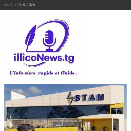
Aller
jeudi, août 6, 2026
au
contenu
L’info sûre, rapide et fluide
illiconews