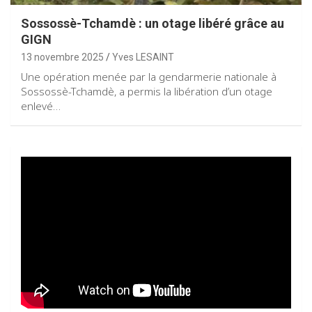
Sossossè-Tchamdè : un otage libéré grâce au
GIGN
13 novembre 2025
Yves LESAINT
Une opération menée par la gendarmerie nationale à
Sossossè-Tchamdè, a permis la libération d’un otage
enlevé…