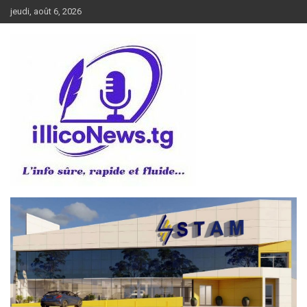
Aller
jeudi, août 6, 2026
au
contenu
L’info sûre, rapide et fluide
illiconews