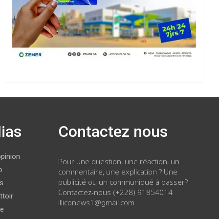
ias
Contactez nous
opinion
Pour une question, une réaction, un
o
commentaire, une explication ? Une
publicité ou un communiqué à passer?
ws
Contactez-nous (+228) 91854014
ttoir
illiconews1@gmail.com
ge