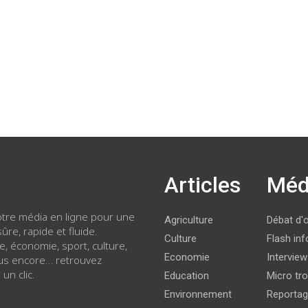
Articles
Méd
votre média en ligne pour une
Agriculture
Débat d'
ûre, rapide et fluide.
Culture
Flash inf
ue, économie, sport, culture,
Economie
Intervie
lus encore… retrouvez
 un clic.
Education
Micro tro
Environnement
Reporta