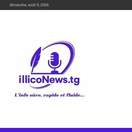
Aller
dimanche, août 9, 2026
au
contenu
L’info sûre, rapide et fluide
illiconews