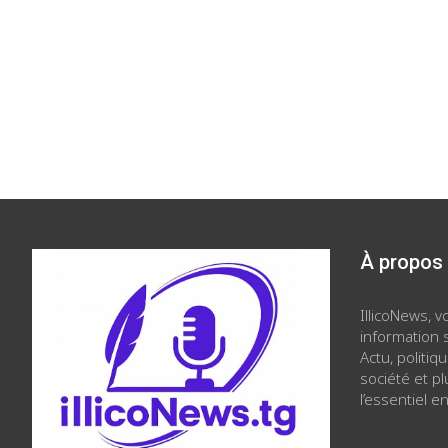
À propos
IllicoNews, 
information s
Actu, politiq
société et p
l’essentiel en