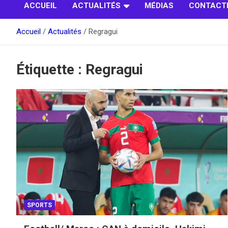
ACCUEIL
ACTUALITÉS
MÉDIAS
CONTACT
Accueil
Actualités
Regragui
Étiquette :
Regragui
SPORTS