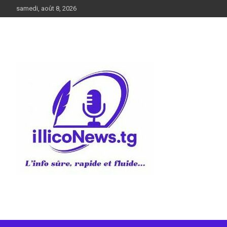
Aller
samedi, août 8, 2026
au
contenu
L’info sûre, rapide et fluide
illiconews