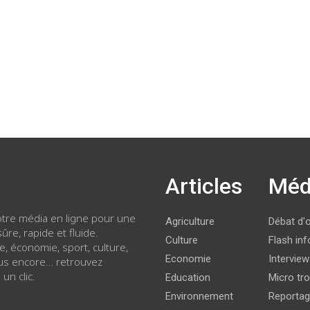
Articles
Méd
votre média en ligne pour une
Agriculture
Débat d'
ûre, rapide et fluide.
Culture
Flash inf
ue, économie, sport, culture,
Economie
Intervie
lus encore… retrouvez
 un clic.
Education
Micro tro
Environnement
Reporta