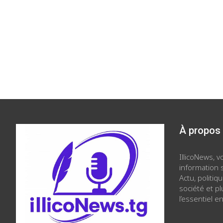
À propos
IllicoNews, 
information s
Actu, politiq
société et p
l’essentiel en