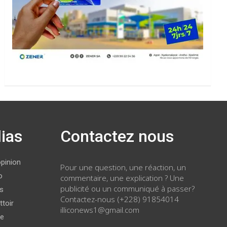
ias
Contactez nous
opinion
Pour une question, une réaction, un
o
commentaire, une explication ? Une
publicité ou un communiqué à passer?
ws
Contactez-nous (+228) 91854014
ttoir
illiconews1@gmail.com
ge