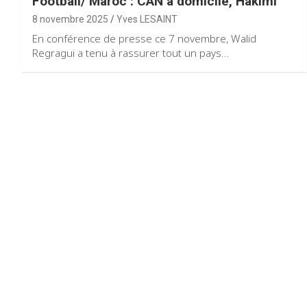
Football/ Maroc : CAN à domicile, Hakimi
8 novembre 2025
Yves LESAINT
En conférence de presse ce 7 novembre, Walid
Regragui a tenu à rassurer tout un pays…