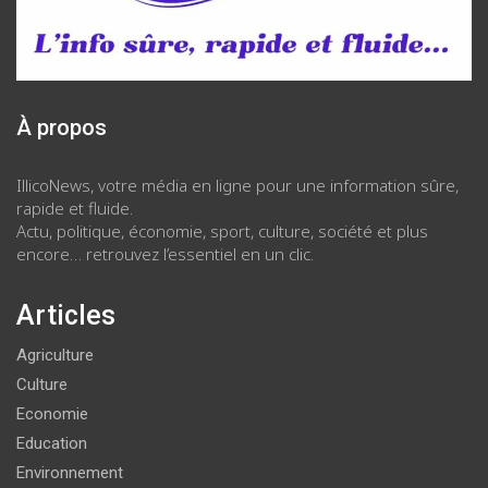
À propos
IllicoNews, votre média en ligne pour une information sûre,
rapide et fluide.
Actu, politique, économie, sport, culture, société et plus
encore… retrouvez l’essentiel en un clic.
Articles
Agriculture
Culture
Economie
Education
Environnement