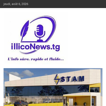
Aller
jeudi, août 6, 2026
au
contenu
L’info sûre, rapide et fluide
illiconews