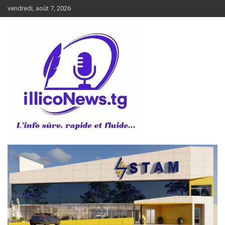
Aller
vendredi, août 7, 2026
au
contenu
L’info sûre, rapide et fluide
illiconews