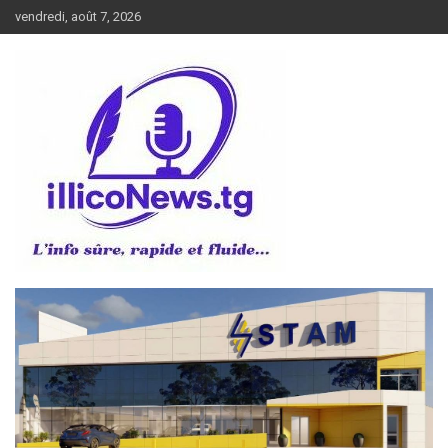
Aller
vendredi, août 7, 2026
au
contenu
L’info sûre, rapide et fluide
illiconews