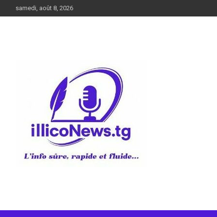
Aller
samedi, août 8, 2026
au
contenu
L’info sûre, rapide et fluide
illiconews