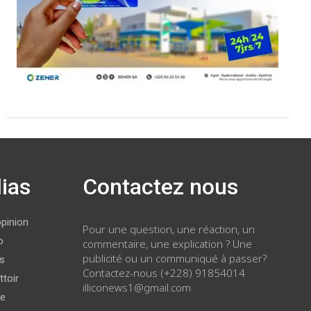
ias
Contactez nous
opinion
Pour une question, une réaction, un
o
commentaire, une explication ? Une
publicité ou un communiqué à passer?
ws
Contactez-nous (+228) 91854014
ttoir
illiconews1@gmail.com
ge