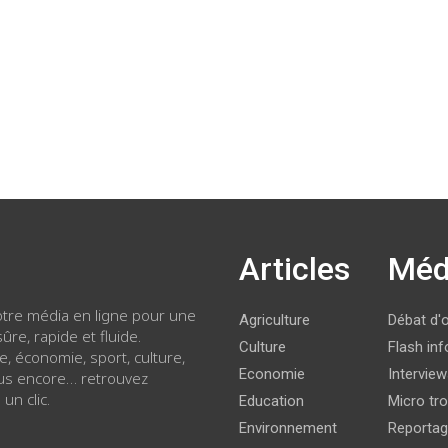
Articles
Méd
votre média en ligne pour une
Agriculture
Débat d'
ûre, rapide et fluide.
Culture
Flash inf
ue, économie, sport, culture,
Economie
Intervie
lus encore… retrouvez
 un clic.
Education
Micro tro
Environnement
Reporta