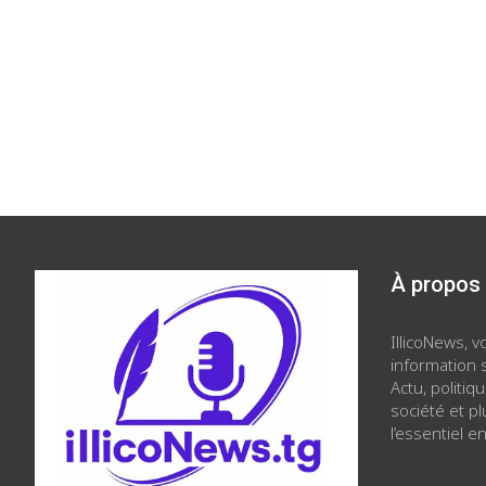
À propos
IllicoNews, 
information s
Actu, politiq
société et p
l’essentiel en