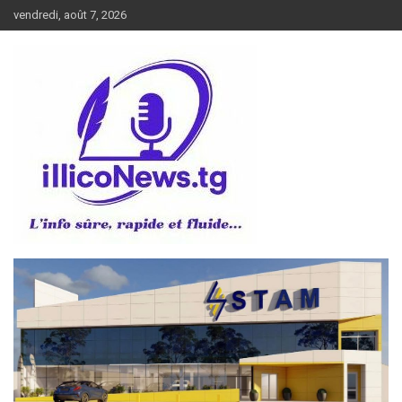
Aller
vendredi, août 7, 2026
au
contenu
L’info sûre, rapide et fluide
illiconews