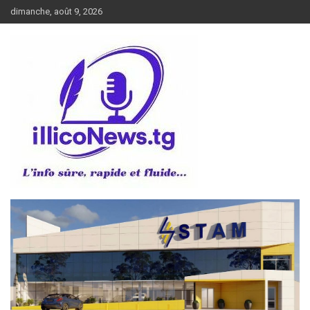
Aller
dimanche, août 9, 2026
au
contenu
L’info sûre, rapide et fluide
illiconews