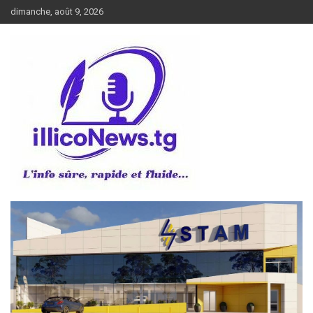
Aller
dimanche, août 9, 2026
au
contenu
L’info sûre, rapide et fluide
illiconews