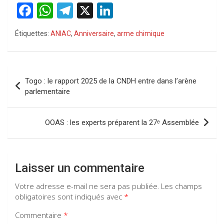
F
W
T
X
Li
a
h
el
n
Étiquettes:
ANIAC
,
Anniversaire
,
arme chimique
ce
at
e
ke
b
s
gr
dI
o
A
a
n
Navigation
Togo : le rapport 2025 de la CNDH entre dans l’arène
o
p
m
de
parlementaire
k
p
l’article
OOAS : les experts préparent la 27ᵉ Assemblée
Laisser un commentaire
Votre adresse e-mail ne sera pas publiée.
Les champs
obligatoires sont indiqués avec
*
Commentaire
*