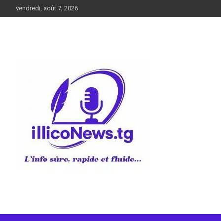
Aller
vendredi, août 7, 2026
au
contenu
L’info sûre, rapide et fluide
illiconews