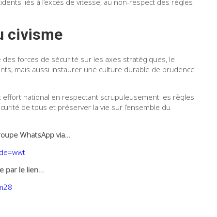
idents liés à l’excès de vitesse, au non-respect des règles
au civisme
e des forces de sécurité sur les axes stratégiques, le
ts, mais aussi instaurer une culture durable de prudence
et effort national en respectant scrupuleusement les règles
écurité de tous et préserver la vie sur l’ensemble du
e groupe WhatsApp via…
ode=wwt
 par le lien…
qm28