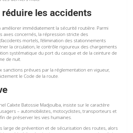
 réduire les accidents
à améliorer immédiatement la sécurité routière. Parmi
les axes concernés, la répression stricte des
accidents mortels, l’élimination des stationnements
er la circulation, le contrôle rigoureux des chargements
ation systématique du port du casque et de la ceinture de
me de nuit.
x sanctions prévues par la réglementation en vigueur,
trictement le Code de la route.
ve
el Calixte Batossie Madjoulba, insiste sur le caractère
es usagers – automobilistes, motocyclistes, transporteurs et
in de préserver les vies humaines.
s large de prévention et de sécurisation des routes, alors