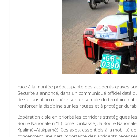
Face à la montée préoccupante des accidents graves sur l
Sécurité a annoncé, dans un communiqué officiel daté du
de sécurisation routière sur l’ensemble du territoire nationa
renforcer la discipline sur les routes et à protéger dura
L’opération cible en priorité les corridors stratégiques 
Route Nationale n°1 (Lomé–Cinkassé), la Route National
Kpalimé–Atakpamé). Ces axes, essentiels à la mobilité 
concentrent une part importante des accidents recensés