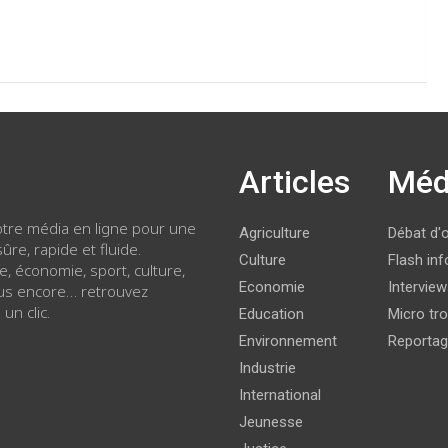
Articles
Méd
votre média en ligne pour une
Agriculture
Débat d'
ûre, rapide et fluide.
Culture
Flash inf
ue, économie, sport, culture,
Economie
Intervie
lus encore… retrouvez
 un clic.
Education
Micro tro
Environnement
Reporta
Industrie
International
Jeunesse