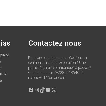
ias
Contactez nous
opinion
Pour une question, une réaction, un
o
commentaire, une explication ? Une
publicité ou un communiqué à passer?
ws
Contactez-nous (+228) 91854014
ttoir
illiconews1@gmail.com
ge
Facebook
Instagram
TikTok
YouTube
X