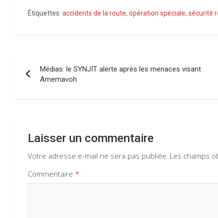
a
h
el
n
Étiquettes:
accidents de la route
,
opération spéciale
,
sécurité 
ce
at
e
ke
b
s
gr
dI
o
A
a
n
Navigation
o
p
m
Médias: le SYNJIT alerte après les menaces visant
de
Amemavoh
k
p
l’article
Laisser un commentaire
Votre adresse e-mail ne sera pas publiée.
Les champs ob
Commentaire
*