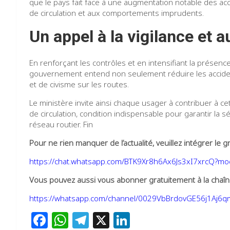
que le pays fait face à une augmentation notable des acc
de circulation et aux comportements imprudents.
Un appel à la vigilance et 
En renforçant les contrôles et en intensifiant la présenc
gouvernement entend non seulement réduire les acciden
et de civisme sur les routes.
Le ministère invite ainsi chaque usager à contribuer à c
de circulation, condition indispensable pour garantir la s
réseau routier. Fin
Pour ne rien manquer de l’actualité, veuillez intégrer l
https://chat.whatsapp.com/BTK9Xr8h6Ax6Js3xI7xrcQ?m
Vous pouvez aussi vous abonner gratuitement à la chaîne
https://whatsapp.com/channel/0029VbBrdovGE56j1Aj6
F
W
T
X
Li