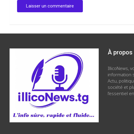
À propos
IllicoNews, 
information s
Actu, politiq
société et p
l’essentiel en