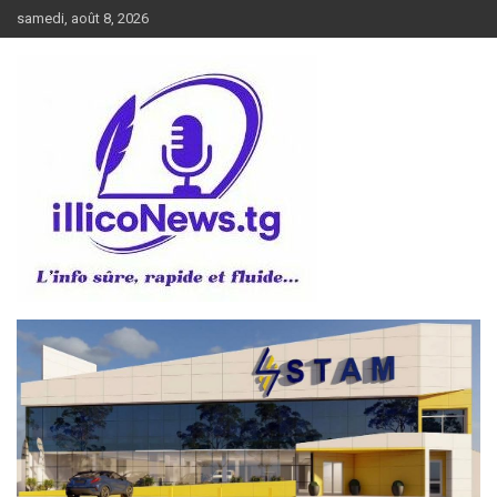
Aller
samedi, août 8, 2026
au
contenu
L’info sûre, rapide et fluide
illiconews