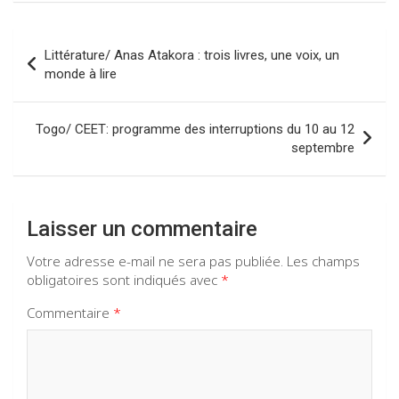
b
s
gr
dI
o
A
a
n
Navigation
Littérature/ Anas Atakora : trois livres, une voix, un
o
p
m
de
monde à lire
k
p
l’article
Togo/ CEET: programme des interruptions du 10 au 12
septembre
Laisser un commentaire
Votre adresse e-mail ne sera pas publiée.
Les champs
obligatoires sont indiqués avec
*
Commentaire
*