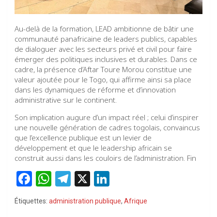
Au-delà de la formation, LEAD ambitionne de bâtir une
communauté panafricaine de leaders publics, capables
de dialoguer avec les secteurs privé et civil pour faire
émerger des politiques inclusives et durables. Dans ce
cadre, la présence d’Aftar Toure Morou constitue une
valeur ajoutée pour le Togo, qui affirme ainsi sa place
dans les dynamiques de réforme et d’innovation
administrative sur le continent.
Son implication augure d’un impact réel ; celui d’inspirer
une nouvelle génération de cadres togolais, convaincus
que l’excellence publique est un levier de
développement et que le leadership africain se
construit aussi dans les couloirs de l’administration. Fin
F
W
T
X
Li
a
h
el
n
Étiquettes:
administration publique
,
Afrique
ce
at
e
ke