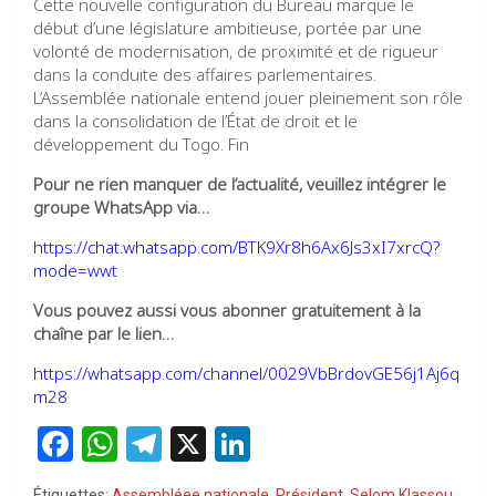
Cette nouvelle configuration du Bureau marque le
début d’une législature ambitieuse, portée par une
volonté de modernisation, de proximité et de rigueur
dans la conduite des affaires parlementaires.
L’Assemblée nationale entend jouer pleinement son rôle
dans la consolidation de l’État de droit et le
développement du Togo. Fin
Pour ne rien manquer de l’actualité, veuillez intégrer le
groupe WhatsApp via…
https://chat.whatsapp.com/BTK9Xr8h6Ax6Js3xI7xrcQ?
mode=wwt
Vous pouvez aussi vous abonner gratuitement à la
chaîne par le lien…
https://whatsapp.com/channel/0029VbBrdovGE56j1Aj6q
m28
F
W
T
X
Li
a
h
el
n
Étiquettes:
Assembléee nationale
,
Président
,
Selom Klassou