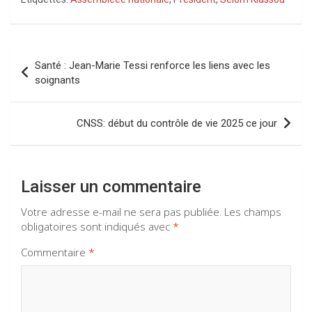
ce
at
e
ke
b
s
gr
dI
o
A
a
n
Navigation
Santé : Jean-Marie Tessi renforce les liens avec les
o
p
m
de
soignants
k
p
l’article
CNSS: début du contrôle de vie 2025 ce jour
Laisser un commentaire
Votre adresse e-mail ne sera pas publiée.
Les champs
obligatoires sont indiqués avec
*
Commentaire
*