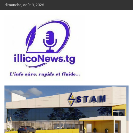
Aller
dimanche, août 9, 2026
au
contenu
L’info sûre, rapide et fluide
illiconews