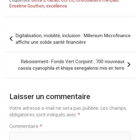
Étiquettes:
Blitta 3
,
cacao
,
CCFCC
,
Chocolatiers français
,
ce
at
e
ke
Enselme Gouthon
,
excellence
b
s
gr
dI
o
A
a
n
Navigation
o
p
m
Digitalisation, mobilité, inclusion : Millenium Microfinance
de
affiche une solide santé financière
k
p
l’article
Reboisement- Fonds Vert Conjoint : 700 nouveaux
cassia cyanophila et khaya senegalensi mis en terre
Laisser un commentaire
Votre adresse e-mail ne sera pas publiée.
Les champs
obligatoires sont indiqués avec
*
Commentaire
*