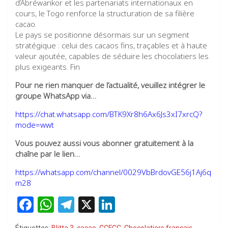
d’Abréwankor et les partenariats internationaux en
cours, le Togo renforce la structuration de sa filière
cacao.
Le pays se positionne désormais sur un segment
stratégique : celui des cacaos fins, traçables et à haute
valeur ajoutée, capables de séduire les chocolatiers les
plus exigeants. Fin
Pour ne rien manquer de l’actualité, veuillez intégrer le
groupe WhatsApp via…
https://chat.whatsapp.com/BTK9Xr8h6Ax6Js3xI7xrcQ?
mode=wwt
Vous pouvez aussi vous abonner gratuitement à la
chaîne par le lien…
https://whatsapp.com/channel/0029VbBrdovGE56j1Aj6q
m28
F
W
T
X
Li
a
h
el
n