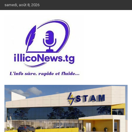
Aller
samedi, août 8, 2026
au
contenu
L’info sûre, rapide et fluide
illiconews