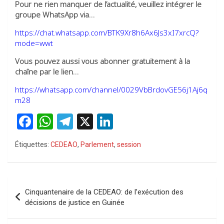
Pour ne rien manquer de l’actualité, veuillez intégrer le
groupe WhatsApp via…
https://chat.whatsapp.com/BTK9Xr8h6Ax6Js3xI7xrcQ?
mode=wwt
Vous pouvez aussi vous abonner gratuitement à la
chaîne par le lien…
https://whatsapp.com/channel/0029VbBrdovGE56j1Aj6q
m28
F
W
T
X
Li
a
h
el
n
Étiquettes:
CEDEAO
,
Parlement
,
session
ce
at
e
ke
b
s
gr
dI
o
A
a
n
Navigation
Cinquantenaire de la CEDEAO: de l’exécution des
o
p
m
de
décisions de justice en Guinée
k
p
l’article