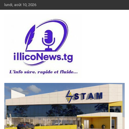
Aller
lundi, août 10, 2026
au
contenu
L’info sûre, rapide et fluide
illiconews