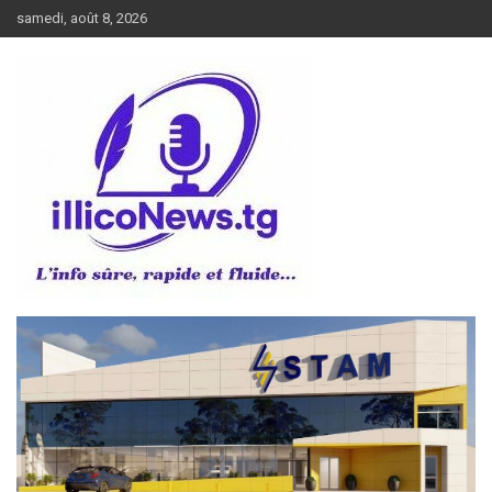
Aller
samedi, août 8, 2026
au
contenu
L’info sûre, rapide et fluide
illiconews