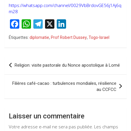
https://whatsapp.com/channel/0029VbBrdovGE56j1Aj6q
m28
F
W
T
X
Li
a
h
el
n
Étiquettes:
diplomatie
,
Prof Robert Dussey
,
Togo-Israel
ce
at
e
ke
b
s
gr
dI
o
A
a
n
Navigation
Religion: visite pastorale du Nonce apostolique à Lomé
o
p
m
de
k
p
l’article
Filières café-cacao : turbulences mondiales, résilience
au CCFCC
Laisser un commentaire
Votre adresse e-mail ne sera pas publiée.
Les champs