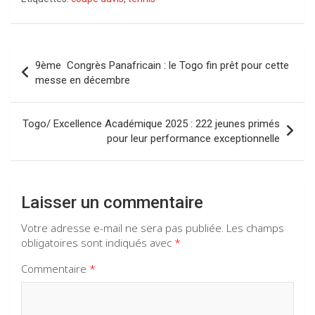
ce
at
e
ke
b
s
gr
dI
o
A
a
n
Navigation
9ème Congrès Panafricain : le Togo fin prêt pour cette
o
p
m
de
messe en décembre
k
p
l’article
Togo/ Excellence Académique 2025 : 222 jeunes primés
pour leur performance exceptionnelle
Laisser un commentaire
Votre adresse e-mail ne sera pas publiée.
Les champs
obligatoires sont indiqués avec
*
Commentaire
*