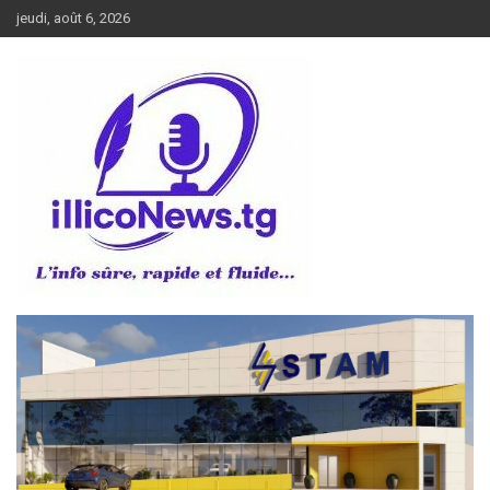
Aller
jeudi, août 6, 2026
au
contenu
L’info sûre, rapide et fluide
illiconews