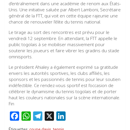
d’entraînement dans une académie de renom aux États-
Unis. Une initiative saluée par Albert Lamboni, Secrétaire
général de la FTT, qui voit en cette équipe rajeunie une
chance de renouveler l’élite du tennis national.
Le tirage au sort des rencontres est prévu pour le
vendredi 12 septembre. En attendant, la FTT appelle le
public togolais à se mobiliser massivement pour
soutenir les joueurs et faire vibrer les gradins du stade
omnisports.
Le président Ahialey a également exprimé sa gratitude
envers les autorités sportives, les clubs affiliés, les
sponsors et les passionnés de tennis pour leur soutien
indéfectible. Ce rendez-vous sportif est l’occasion de
célébrer le dynamisme du tennis togolais et de porter
haut les couleurs nationales sur la scène internationale.
Fin
F
W
T
X
Li
a
h
el
n
Étiquettes:
coupe davis
,
tennis