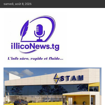
Aller
samedi, août 8, 2026
au
contenu
L’info sûre, rapide et fluide
illiconews