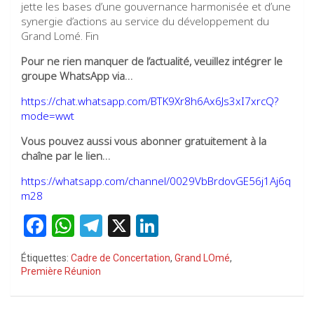
jette les bases d’une gouvernance harmonisée et d’une
synergie d’actions au service du développement du
Grand Lomé. Fin
Pour ne rien manquer de l’actualité, veuillez intégrer le
groupe WhatsApp via…
https://chat.whatsapp.com/BTK9Xr8h6Ax6Js3xI7xrcQ?
mode=wwt
Vous pouvez aussi vous abonner gratuitement à la
chaîne par le lien…
https://whatsapp.com/channel/0029VbBrdovGE56j1Aj6q
m28
F
W
T
X
Li
a
h
el
n
Étiquettes:
Cadre de Concertation
,
Grand LOmé
,
ce
at
e
ke
Première Réunion
b
s
gr
dI