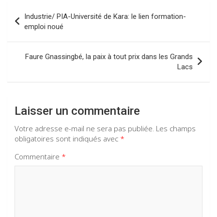
o
A
a
n
Navigation
o
p
m
Industrie/ PIA-Université de Kara: le lien formation-
de
emploi noué
k
p
l’article
Faure Gnassingbé, la paix à tout prix dans les Grands
Lacs
Laisser un commentaire
Votre adresse e-mail ne sera pas publiée.
Les champs
obligatoires sont indiqués avec
*
Commentaire
*