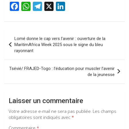
F
W
T
X
Li
a
h
el
n
ce
at
e
ke
b
s
gr
dI
Navigation
Lomé donne le cap vers l’avenir : ouverture de la
o
A
a
n
de
MaritimAfrica Week 2025 sous le signe du bleu
o
p
m
rayonnant
l’article
k
p
Tsévié/ FRAJED-Togo : l’éducation pour muscler l’avenir
de la jeunesse
Laisser un commentaire
Votre adresse e-mail ne sera pas publiée.
Les champs
obligatoires sont indiqués avec
*
Commentaire
*