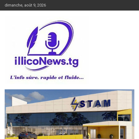
Aller
dimanche, août 9, 2026
au
contenu
L’info sûre, rapide et fluide
illiconews