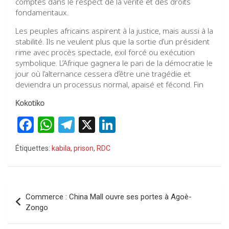
comptes dans le respect de la vérité et des droits
fondamentaux.
Les peuples africains aspirent à la justice, mais aussi à la
stabilité. Ils ne veulent plus que la sortie d’un président
rime avec procès spectacle, exil forcé ou exécution
symbolique. L’Afrique gagnera le pari de la démocratie le
jour où l’alternance cessera d’être une tragédie et
deviendra un processus normal, apaisé et fécond. Fin
Kokotiko
F
W
T
X
Li
a
h
el
n
Étiquettes:
kabila
,
prison
,
RDC
ce
at
e
ke
b
s
gr
dI
o
A
a
n
Navigation
Commerce : China Mall ouvre ses portes à Agoè-
o
p
m
de
Zongo
k
p
l’article