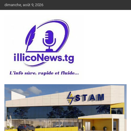
Aller
dimanche, août 9, 2026
au
contenu
L’info sûre, rapide et fluide
illiconews