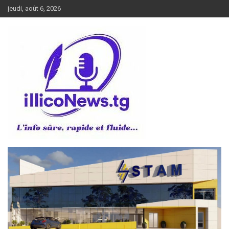
Aller
jeudi, août 6, 2026
au
contenu
L’info sûre, rapide et fluide
illiconews