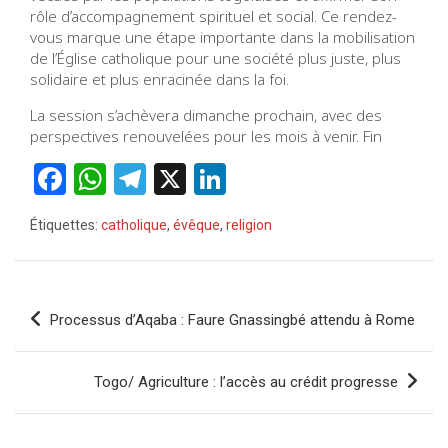
rôle d’accompagnement spirituel et social. Ce rendez-
vous marque une étape importante dans la mobilisation
de l’Église catholique pour une société plus juste, plus
solidaire et plus enracinée dans la foi.
La session s’achèvera dimanche prochain, avec des
perspectives renouvelées pour les mois à venir. Fin
F
W
T
X
Li
a
h
el
n
Étiquettes:
catholique
,
évêque
,
religion
ce
at
e
ke
b
s
gr
dI
o
A
a
n
Navigation
Processus d’Aqaba : Faure Gnassingbé attendu à Rome
o
p
m
de
k
p
l’article
Togo/ Agriculture : l’accès au crédit progresse