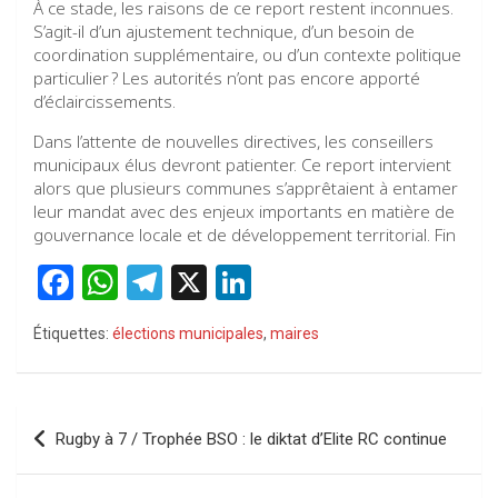
À ce stade, les raisons de ce report restent inconnues.
S’agit-il d’un ajustement technique, d’un besoin de
coordination supplémentaire, ou d’un contexte politique
particulier ? Les autorités n’ont pas encore apporté
d’éclaircissements.
Dans l’attente de nouvelles directives, les conseillers
municipaux élus devront patienter. Ce report intervient
alors que plusieurs communes s’apprêtaient à entamer
leur mandat avec des enjeux importants en matière de
gouvernance locale et de développement territorial. Fin
F
W
T
X
Li
a
h
el
n
Étiquettes:
élections municipales
,
maires
ce
at
e
ke
b
s
gr
dI
o
A
a
n
Navigation
Rugby à 7 / Trophée BSO : le diktat d’Elite RC continue
o
p
m
de
k
p
l’article