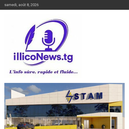
Aller
samedi, août 8, 2026
au
contenu
L’info sûre, rapide et fluide
illiconews