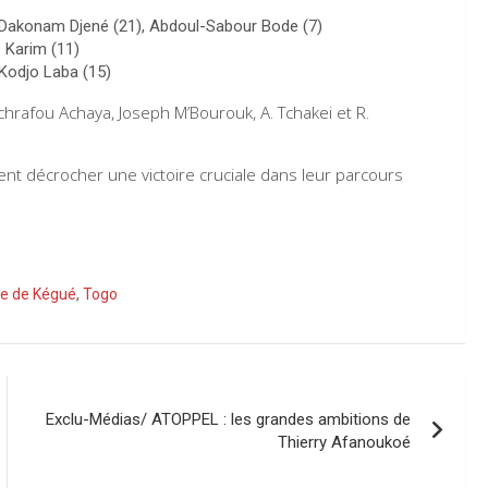
, Dakonam Djené (21), Abdoul-Sabour Bode (7)
e Karim (11)
 Kodjo Laba (15)
hrafou Achaya, Joseph M’Bourouk, A. Tchakei et R.
ent décrocher une victoire cruciale dans leur parcours
e de Kégué
,
Togo
Exclu-Médias/ ATOPPEL : les grandes ambitions de
Thierry Afanoukoé