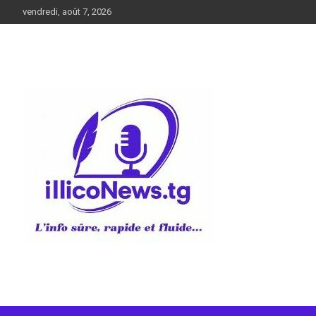
Aller
vendredi, août 7, 2026
au
contenu
L’info sûre, rapide et fluide
illiconews