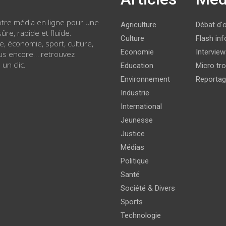
votre média en ligne pour une
Agriculture
Débat d'
ûre, rapide et fluide.
Culture
Flash inf
ue, économie, sport, culture,
Economie
Intervie
lus encore… retrouvez
 un clic.
Education
Micro tro
Environnement
Reporta
Industrie
International
Jeunesse
Justice
Médias
Politique
Santé
Société & Divers
Sports
Technologie