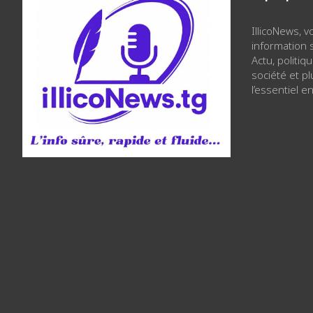
IllicoNews, 
information s
Actu, politiq
société et p
l’essentiel en