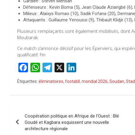
Gardien : Steven Mensah
Défenseurs : Kevin Boma (5), Jean Claude Aziangbé (6)
Milieux : Alaixys Romao (10), Sadik Fofana (20), Derman
Attaquants : Guillaume Yenoussi (9), Thibault Klidjè (13),
Plusieurs remplaçants sont également mobilisés, dont Ac
Moubarak.
Ce match s’annonce décisif pour les Éperviers, qui espèr
qualificatif. Fin
F
W
T
X
Li
a
h
el
n
Étiquettes:
éliminatoires
,
footabll
,
mondial 2026
,
Soudan
,
Stad
ce
at
e
ke
b
s
gr
dI
o
A
a
n
Navigation
o
p
m
Coopération politique en Afrique de l’Ouest : Blé
de
Goudé et Kagbara esquissent une nouvelle
k
p
architecture régionale
l’article