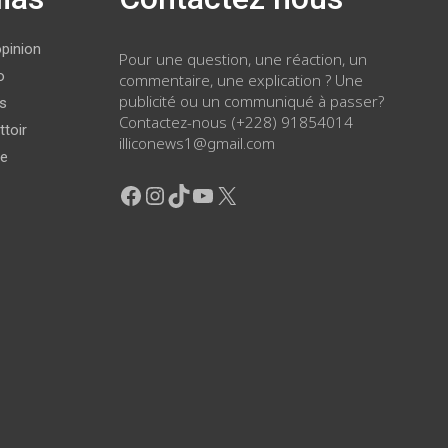
opinion
Pour une question, une réaction, un
o
commentaire, une explication ? Une
publicité ou un communiqué à passer?
ws
Contactez-nous (+228) 91854014
ttoir
illiconews1@gmail.com
ge
Facebook
Instagram
TikTok
YouTube
X